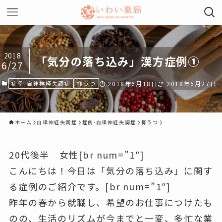
2018
「気分の落ち込み」漢方症例①
6/27
症例-自律神経失調症
抑うつ
2018年6月18日
2018年6月27日
ホーム
自律神経失調症
症例-自律神経失調症
抑うつ
20代後半 女性[br num=”1″]
こんにちは！今日は「気分の落ち込み」に関す
る症例のご紹介です。[br num=”1″]
昨年の春から就職し、希望のお仕事につけたも
のの、生活のリズムが今までと一変、多忙な業