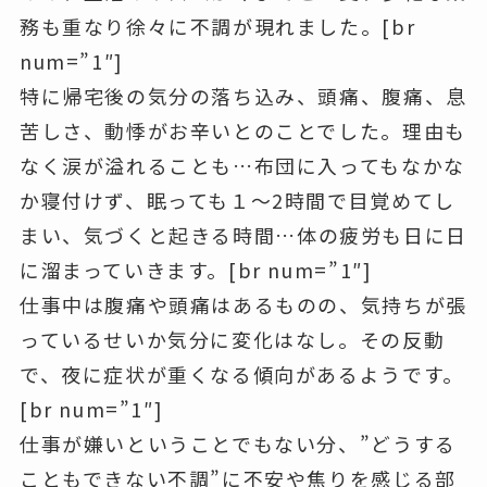
務も重なり徐々に不調が現れました。[br
num=”1″]
特に
帰宅後の気分の落ち込み、頭痛、腹痛、息
苦しさ、動悸
がお辛いとのことでした。
理由も
なく涙が溢れる
ことも…布団に入ってもなかな
か
寝付けず、眠っても１～2時間で目覚めてし
まい、
気づくと起きる時間…
体の疲労
も日に日
に溜まっていきます。[br num=”1″]
仕事中は腹痛や頭痛はあるものの、気持ちが張
っているせいか気分に変化はなし。その反動
で、夜に症状が重くなる傾向があるようです。
[br num=”1″]
仕事が嫌いということでもない分、”どうする
こともできない不調”に不安や焦りを感じる部