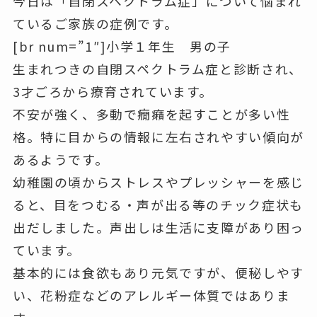
今日は
「自閉スペクトラム症」
について悩まれ
ているご家族の症例です。
[br num=”1″]小学１年生 男の子
生まれつきの自閉スペクトラム症と診断され、
3才ごろから療育されています。
不安が強く、多動で癇癪を起すことが多い
性
格。特に
目からの情報に左右されやすい
傾向が
あるようです。
幼稚園の頃からストレスやプレッシャーを感じ
ると、
目をつむる・声が出る等のチック症状
も
出だしました。声出しは生活に支障があり困っ
ています。
基本的には食欲もあり元気ですが、
便秘しやす
い、花粉症などのアレルギー体質
ではありま