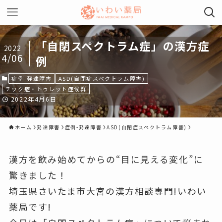
「自閉スペクトラム症」の漢方症
2022
4/06
例
症例-発達障害
ASD(自閉症スペクトラム障害)
チック症・トゥレット症候群
2022年4月6日
ホーム
発達障害
症例-発達障害
ASD(自閉症スペクトラム障害)
漢方を飲み始めてからの“目に見える変化”に
驚きました！
埼玉県さいたま市大宮の漢方相談専門!いわい
薬局です!