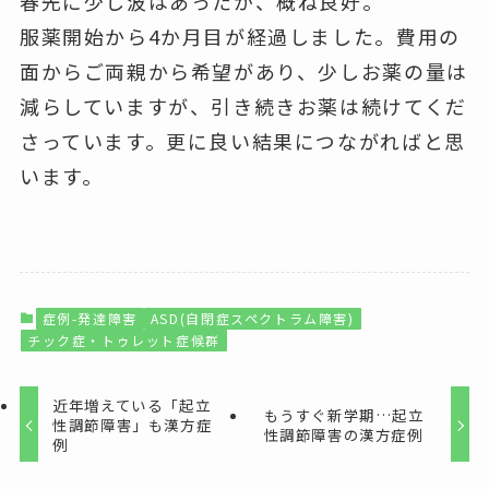
春先に少し波はあったが、概ね良好。
服薬開始から4か月目が経過しました。費用の
面からご両親から希望があり、少しお薬の量は
減らしていますが、引き続きお薬は続けてくだ
さっています。更に良い結果につながればと思
います。
症例-発達障害
ASD(自閉症スペクトラム障害)
チック症・トゥレット症候群
近年増えている「起立
もうすぐ新学期…起立
性調節障害」も漢方症
性調節障害の漢方症例
例