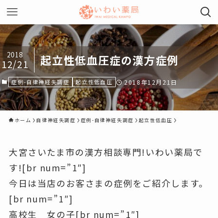
2018
起立性低血圧症の漢方症例
12/21
症例-自律神経失調症
起立性低血圧
2018年12月21日
ホーム
自律神経失調症
症例-自律神経失調症
起立性低血圧
大宮さいたま市の漢方相談専門!いわい薬局で
す![br num=”1″]
今日は当店のお客さまの症例をご紹介します。
[br num=”1″]
高校生 女の子[br num=”1″]