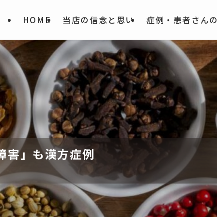
HOME
当店の信念と思い
症例・患者さん
障害」も漢方症例