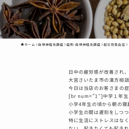
ホーム
自律神経失調症
症例-自律神経失調症
起立性低血圧
日中の疲労感が改善され
大宮さいたま市の漢方相談
今日は当店のお客さまの
[br num=”1″]中学１
小学4年生の頃から
朝の寝
小学生の間は遅刻をしつ
特に生活にストレスはな
ない。起きたくても起き