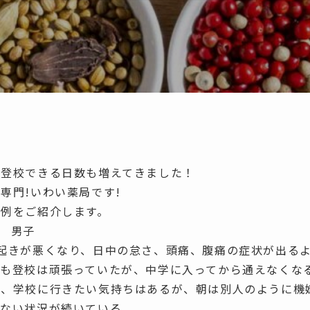
、登校できる日数も増えてきました！
専門!いわい薬局です!
症例をご紹介します。
年生 男子
起きが悪くなり、日中の怠さ、頭痛、腹痛
の症状が出る
つも登校は頑張っていたが、中学に入ってから通えなくな
く、学校に行きたい気持ちはあるが、
朝は別人のように機
れない
状況が続いている。