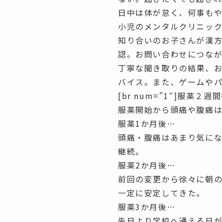
日中は
体が怠く、何事も
小児のメンタルクリニッ
知り合いのお子さんが漢
認。お問い合わせにつな
丁寧な聞き取りの結果、
バイス。また、ゲームや
[br num=”1″]
服薬２週間
服薬開始から頭痛や腹痛
服薬1か月後…
頭痛・腹痛はあまり気に
継続。
服薬2か月後…
前回の変更から徐々に朝
一定に安定してきた。
服薬3か月後…
先日より学校へ通える日