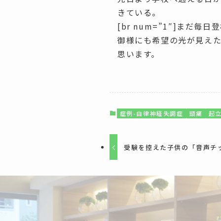
きている。
[br num=”1″]ま
御様にも希望の光が見え
思います。
症例-自律神経失調症
頭痛
起
受験を控えた子供の「音声チ