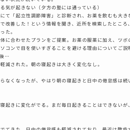
やる気が起きない
（夕方の塾には通っている）
クにて
「起立性調節障害」
と診断され、お薬を飲むも大き
方で改善した！という情報を聞き、近所を検索したところ
がった。
お体に合わせたプランをご提案。お薬の服薬に加え、ツボ
パソコンで目を使いすぎることを避ける理由についてご説
後…
は軽減された。朝の寝起きは大きく変化なし。
ならなくなったが、やはり朝の寝起きと日中の倦怠感は続
の寝起きに変化がでる。まだ毎日起きることはできないが
がでてきた。日中の倦怠感も軽減されており、最近は散歩