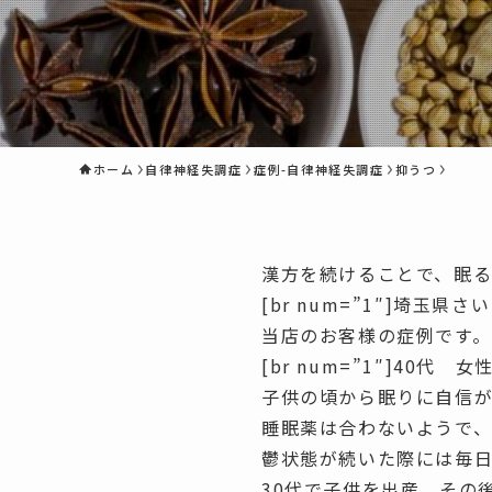
ホーム
自律神経失調症
症例-自律神経失調症
抑うつ
漢方を続けることで、眠
[br num=”1″]埼玉
当店のお客様の症例です。
[br num=”1″]40代 
子供の頃から眠りに自信
睡眠薬は合わないようで、
鬱状態が続いた際には毎
30代で子供を出産。その