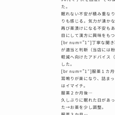
た。
眠れない不安が積み重な
り
も感じる。
気力が湧か
再び薬漬けになる不安も
目にして漢方に興味をもつ
[br num=”1″]丁
が適当と判断（当店には
軽減へ向けたアドバイス（
した。
[br num=”1″]服薬１カ
耳鳴りが楽になり、詰ま
はイマイチ。
服薬２か月後…
久しぶりに眠れた日があ
た→お薬を少し調整。
服薬３か月…