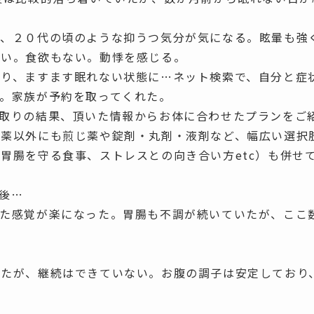
り、２０代の頃のような
抑うつ気分
が気になる。
眩暈
も強
ない。食欲もない。動悸
を感じる。
あり、ますます眠れない状態に…ネット検索で、自分と症
。家族が予約を取ってくれた。
寧な聞き取りの結果、頂いた情報からお体に合わせたプランを
粉薬以外にも煎じ薬や錠剤・丸剤・液剤など、幅広い選択
胃腸を守る食事、ストレスとの向き合い方etc）も併せ
月後…
った感覚が楽になった。胃腸も不調が続いていたが、ここ
ったが、継続はできていない。お腹の調子は安定しており