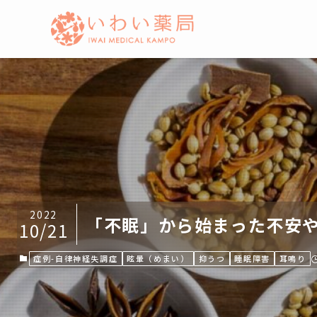
2022
「不眠」から始まった不安
10/21
症例-自律神経失調症
眩暈（めまい）
抑うつ
睡眠障害
耳鳴り