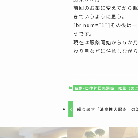
前回のお薬に変えてから
きていうように思う。
[br num=”1″]そ
うです。
現在は服薬開始から５か
わり目などに注意しなが
症例-自律神経失調症
眩暈（め
繰り返す「潰瘍性大腸炎」の