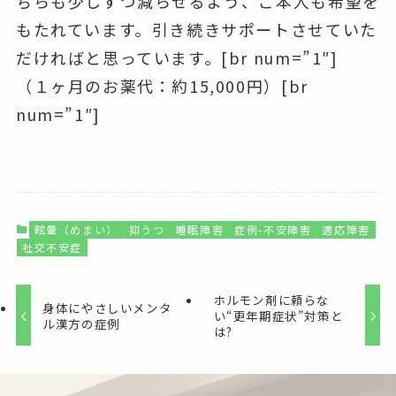
ちらも少しずつ減らせるよう、ご本人も希望を
もたれています。引き続きサポートさせていた
だければと思っています。[br num=”1″]
（１ヶ月のお薬代：約15,000円）[br
num=”1″]
眩暈（めまい）
抑うつ
睡眠障害
症例-不安障害
適応障害
社交不安症
ホルモン剤に頼らな
身体にやさしいメンタ
い“更年期症状”対策と
ル漢方の症例
は?