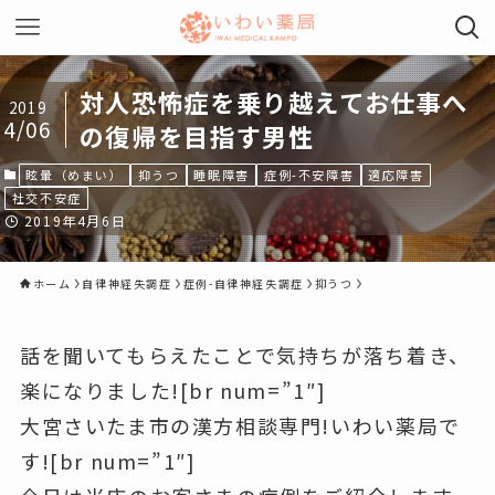
対人恐怖症を乗り越えてお仕事へ
2019
4/06
の復帰を目指す男性
眩暈（めまい）
抑うつ
睡眠障害
症例-不安障害
適応障害
社交不安症
2019年4月6日
ホーム
自律神経失調症
症例-自律神経失調症
抑うつ
話を聞いてもらえたことで気持ちが落ち着き、
楽になりました!
[br num=”1″]
大宮さいたま市の漢方相談専門!いわい薬局で
す![br num=”1″]