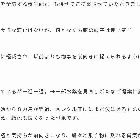
作を予防する養生
etc
）も併せてご提案させていただきま
、大きな変化はないが、何となくお腹の調子は良い感じ。
々に軽減され、以前よりも物事を前向きに捉えられるよう
きているが一進一退。→一部お薬を見直し新たなご提案に
開始から８カ月が経過。メンタル面にはまだ波はあるもの
ふえ、顔色も良くなった印象です。
思議と気持ちが前向きになり、段々と乗り物に乗れる勇気