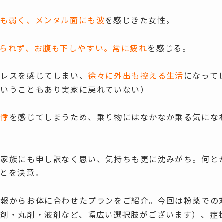
腸も弱く、メンタル面にも波
を感じきた女性。
られず、お腹も下しやすい。常に疲れ
を感じる。
トレスを感じてしまい、
徐々に外出も控える生活
になって
ということもあり実家に戻れていない）
動悸
を感じてしまうため、乗り物にはなかなか乗る気にな
る家族にも申し訳なく思い、気持ちも更に沈みがち。何と
ことを決意。
情報からお体に合わせたプランをご紹介。今回は粉薬での
錠剤・丸剤・液剤など、幅広い選択肢がございます）、症