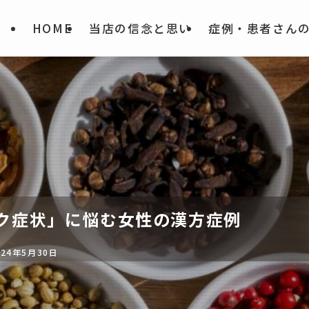
HOME
当店の信念と思い
症例・患者さん
ク症状」に悩む女性の漢方症例
024年5月30日