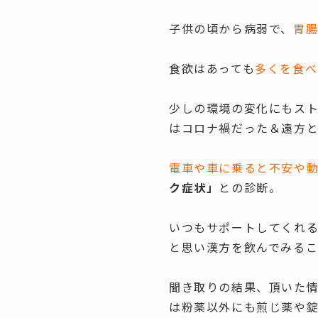
子供の頃から病弱で、
胃
食欲はあっても
多くを食べ
少しの環境の変化にもス
はコロナ禍だった＆遠方
電車や車に乗ると不安や
ク症状」
との診断。
いつもサポートしてくれ
と思い漢方を飲んでみる
聞き取りの結果、頂いた
は粉薬以外にも煎じ薬や