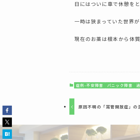
日にはついに車で休憩を
一時は狭まっていた世界
現在のお薬は根本から体
症例-不安障害
パニック障害
原因不明の「耳管開放症」の