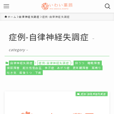
ホーム
自律神経失調症
症例-自律神経失調症
症例-自律神経失調症
–
category –
自律神経失調症
症例-自律神経失調症
抑うつ
睡眠障害
排尿障害
起立性低血圧
多汗症
あがり症
更年期障害
耳鳴り
吐き気
産後うつ
下痢
症例-自律神経失調症